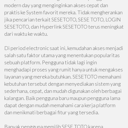
modern day yang menginginkan akses cepat dan
praktis ke System favorit mereka. Tidak mengherankan
jika pencarian terkait SESETOTO, SESE TOTO, LOGIN
SESETOTO, dan Hyperlink SESETOTO terus meningkat
dari waktu ke waktu.
Di period electronic saat ini, kemudahan akses menjadi
salah satu faktor utama yang menentukan popularitas
sebuah platform. Pengguna tidak lagi ingin
menghadapi proses yang rumit hanya untuk mengakses
layanan yang mereka butuhkan. SESETOTO memahami
kebutuhan tersebut dengan menyediakan sistem yang
sederhana, cepat, dan mudah digunakan oleh berbagai
kalangan. Baik pengguna baru maupun pengguna lama
dapat dengan mudah memahami cara kerja platform
dan menikmati berbagai fitur yang tersedia.
Banyak pengguna memilih SESE TOTO karena