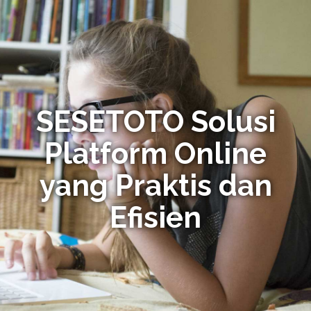
SESETOTO Solusi
Platform Online
yang Praktis dan
Efisien