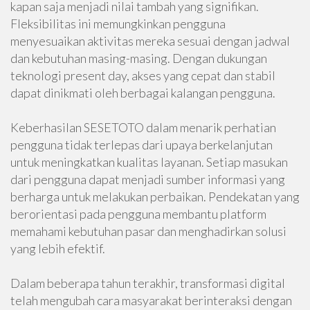
kapan saja menjadi nilai tambah yang signifikan.
Fleksibilitas ini memungkinkan pengguna
menyesuaikan aktivitas mereka sesuai dengan jadwal
dan kebutuhan masing-masing. Dengan dukungan
teknologi present day, akses yang cepat dan stabil
dapat dinikmati oleh berbagai kalangan pengguna.
Keberhasilan SESETOTO dalam menarik perhatian
pengguna tidak terlepas dari upaya berkelanjutan
untuk meningkatkan kualitas layanan. Setiap masukan
dari pengguna dapat menjadi sumber informasi yang
berharga untuk melakukan perbaikan. Pendekatan yang
berorientasi pada pengguna membantu platform
memahami kebutuhan pasar dan menghadirkan solusi
yang lebih efektif.
Dalam beberapa tahun terakhir, transformasi digital
telah mengubah cara masyarakat berinteraksi dengan