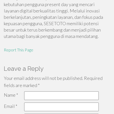
kebutuhan pengguna present day yang mencari
layanan digital berkualitas tinggi. Melalui inovasi
berkelanjutan, peningkatan layanan, dan fokus pada
kepuasan pengguna, SESETOTO memiliki potensi
besar untuk terus berkembang dan menjadi pilihan
utama bagi banyak pengguna di masa mendatang.
Report This Page
Leave a Reply
Your email address will not be published.
Required
fields are marked
*
Name
*
Email
*