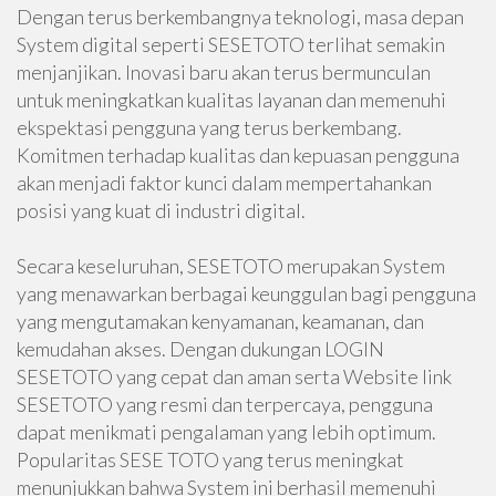
Dengan terus berkembangnya teknologi, masa depan
System digital seperti SESETOTO terlihat semakin
menjanjikan. Inovasi baru akan terus bermunculan
untuk meningkatkan kualitas layanan dan memenuhi
ekspektasi pengguna yang terus berkembang.
Komitmen terhadap kualitas dan kepuasan pengguna
akan menjadi faktor kunci dalam mempertahankan
posisi yang kuat di industri digital.
Secara keseluruhan, SESETOTO merupakan System
yang menawarkan berbagai keunggulan bagi pengguna
yang mengutamakan kenyamanan, keamanan, dan
kemudahan akses. Dengan dukungan LOGIN
SESETOTO yang cepat dan aman serta Website link
SESETOTO yang resmi dan terpercaya, pengguna
dapat menikmati pengalaman yang lebih optimum.
Popularitas SESE TOTO yang terus meningkat
menunjukkan bahwa System ini berhasil memenuhi