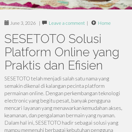
June 3, 2026
|
Leave a comment
|
Home
SESETOTO Solusi
Platform Online yang
Praktis dan Efisien
SESETOTO telah menjadi salah satu nama yang
semakin dikenal di kalangan pecinta platform
permainan online. Dengan perkembangan teknologi
electronic yang begitu pesat, banyak pengguna
mencari layanan yang menawarkan kemudahan akses,
keamanan, dan pengalaman bermain yang nyaman.
Dalam hal ini, SESETOTO hadir sebagai solusi yang
mampu memenuhi berbagai kebutuhan pengguna