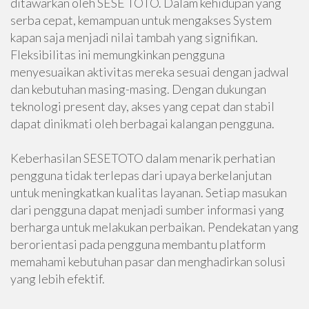
ditawarkan oleh SESE TOTO. Dalam kehidupan yang
serba cepat, kemampuan untuk mengakses System
kapan saja menjadi nilai tambah yang signifikan.
Fleksibilitas ini memungkinkan pengguna
menyesuaikan aktivitas mereka sesuai dengan jadwal
dan kebutuhan masing-masing. Dengan dukungan
teknologi present day, akses yang cepat dan stabil
dapat dinikmati oleh berbagai kalangan pengguna.
Keberhasilan SESETOTO dalam menarik perhatian
pengguna tidak terlepas dari upaya berkelanjutan
untuk meningkatkan kualitas layanan. Setiap masukan
dari pengguna dapat menjadi sumber informasi yang
berharga untuk melakukan perbaikan. Pendekatan yang
berorientasi pada pengguna membantu platform
memahami kebutuhan pasar dan menghadirkan solusi
yang lebih efektif.