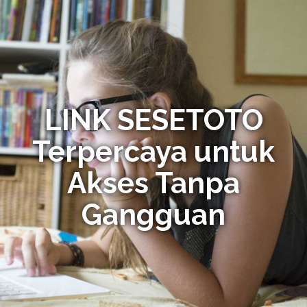
LINK SESETOTO
Terpercaya untuk
Akses Tanpa
Gangguan