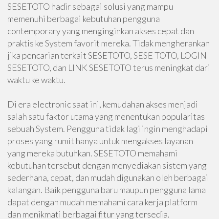
SESETOTO hadir sebagai solusi yang mampu
memenuhi berbagai kebutuhan pengguna
contemporary yang menginginkan akses cepat dan
praktis ke System favorit mereka. Tidak mengherankan
jika pencarian terkait SESETOTO, SESE TOTO, LOGIN
SESETOTO, dan LINK SESETOTO terus meningkat dari
waktu ke waktu.
Di era electronic saat ini, kemudahan akses menjadi
salah satu faktor utama yang menentukan popularitas
sebuah System. Pengguna tidak lagi ingin menghadapi
proses yang rumit hanya untuk mengakses layanan
yang mereka butuhkan. SESETOTO memahami
kebutuhan tersebut dengan menyediakan sistem yang
sederhana, cepat, dan mudah digunakan oleh berbagai
kalangan. Baik pengguna baru maupun pengguna lama
dapat dengan mudah memahami cara kerja platform
dan menikmati berbagai fitur yang tersedia.