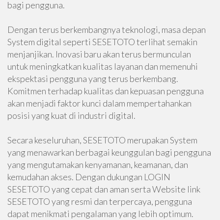
bagi pengguna.
Dengan terus berkembangnya teknologi, masa depan
System digital seperti SESETOTO terlihat semakin
menjanjikan. Inovasi baru akan terus bermunculan
untuk meningkatkan kualitas layanan dan memenuhi
ekspektasi pengguna yang terus berkembang.
Komitmen terhadap kualitas dan kepuasan pengguna
akan menjadi faktor kunci dalam mempertahankan
posisi yang kuat di industri digital.
Secara keseluruhan, SESETOTO merupakan System
yang menawarkan berbagai keunggulan bagi pengguna
yang mengutamakan kenyamanan, keamanan, dan
kemudahan akses. Dengan dukungan LOGIN
SESETOTO yang cepat dan aman serta Website link
SESETOTO yang resmi dan terpercaya, pengguna
dapat menikmati pengalaman yang lebih optimum.