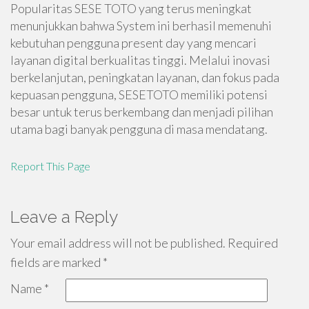
Popularitas SESE TOTO yang terus meningkat
menunjukkan bahwa System ini berhasil memenuhi
kebutuhan pengguna present day yang mencari
layanan digital berkualitas tinggi. Melalui inovasi
berkelanjutan, peningkatan layanan, dan fokus pada
kepuasan pengguna, SESETOTO memiliki potensi
besar untuk terus berkembang dan menjadi pilihan
utama bagi banyak pengguna di masa mendatang.
Report This Page
Leave a Reply
Your email address will not be published.
Required
fields are marked
*
Name
*