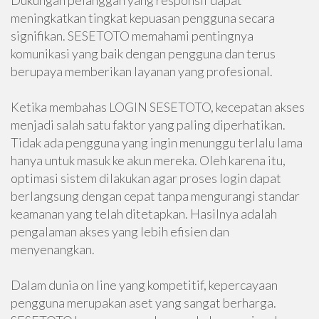
Dukungan pelanggan yang responsif dapat
meningkatkan tingkat kepuasan pengguna secara
signifikan. SESETOTO memahami pentingnya
komunikasi yang baik dengan pengguna dan terus
berupaya memberikan layanan yang profesional.
Ketika membahas LOGIN SESETOTO, kecepatan akses
menjadi salah satu faktor yang paling diperhatikan.
Tidak ada pengguna yang ingin menunggu terlalu lama
hanya untuk masuk ke akun mereka. Oleh karena itu,
optimasi sistem dilakukan agar proses login dapat
berlangsung dengan cepat tanpa mengurangi standar
keamanan yang telah ditetapkan. Hasilnya adalah
pengalaman akses yang lebih efisien dan
menyenangkan.
Dalam dunia on line yang kompetitif, kepercayaan
pengguna merupakan aset yang sangat berharga.