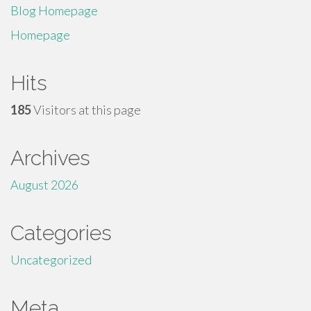
Blog Homepage
Homepage
Hits
185
Visitors at this page
Archives
August 2026
Categories
Uncategorized
Meta