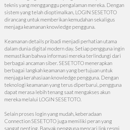
teknis yang mengganggu pengalaman mereka. Dengan
sistem yang telah dioptimalkan, LOGIN SESETOTO
dirancang untuk memberikan kemudahan sekaligus
menjaga keamanan knowledge pengguna.
Keamanan details pribadi menjadi perhatian utama
dalam dunia digital modern day. Setiap pengguna ingin
memastikan bahwa informasi mereka terlindungi dari
berbagai ancaman siber. SESETOTO menerapkan
berbagai langkah keamanan yang bertujuan untuk
menjaga kerahasiaan knowledge pengguna. Dengan
teknologi keamanan yang terus diperbarui, pengguna
dapat merasa lebih tenang saat mengakses akun
mereka melalui LOGIN SESETOTO.
Selain proses login yang mudah, keberadaan
Connection SESETOTO juga memiliki peran yang
sangat penting. Banyak pengguna mencari link resmi